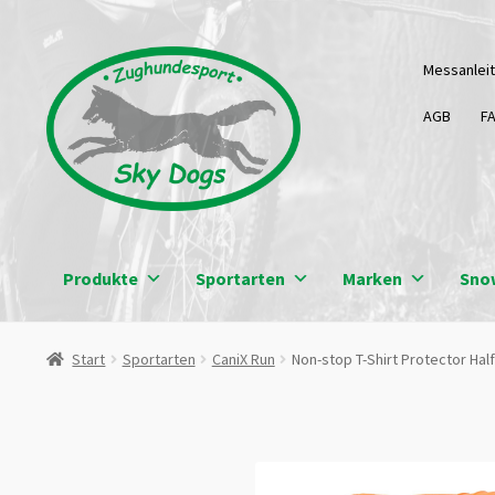
Zur
Zum
Messanlei
Navigation
Inhalt
springen
springen
AGB
F
Produkte
Sportarten
Marken
Sno
Start
Sportarten
CaniX Run
Non-stop T-Shirt Protector Half