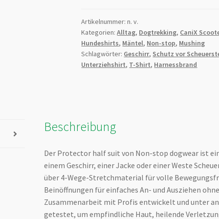
Shirt
Protector
Artikelnummer:
n. v.
Kategorien:
Alltag
,
Dogtrekking
,
CaniX Scoote
Half
Hundeshirts
,
Mäntel
,
Non-stop
,
Mushing
Suit
Schlagwörter:
Geschirr
,
Schutz vor Scheuerst
Pro
Unterziehshirt
,
T-Shirt
,
Harnessbrand
Menge
Beschreibung
Der Protector half suit von Non-stop dogwear ist ein
einem Geschirr, einer Jacke oder einer Weste Scheuer
über 4-Wege-Stretchmaterial für volle Bewegungsf
Beinöffnungen für einfaches An- und Ausziehen ohne
Zusammenarbeit mit Profis entwickelt und unter a
getestet, um empfindliche Haut, heilende Verletzun