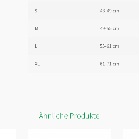
S
43-49 cm
M
49-55 cm
L
55-61 cm
XL
61-71 cm
Ähnliche Produkte