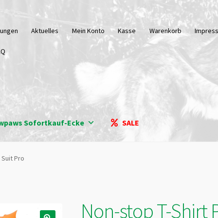
tungen
Aktuelles
Mein Konto
Kasse
Warenkorb
Impres
AQ
wpaws Sofortkauf-Ecke
SALE
 Suit Pro
Non-stop T-Shirt 