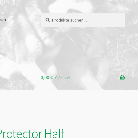
Suchen
Suchen
sum
nach:
0,00
€
0 Artikel
Protector Half