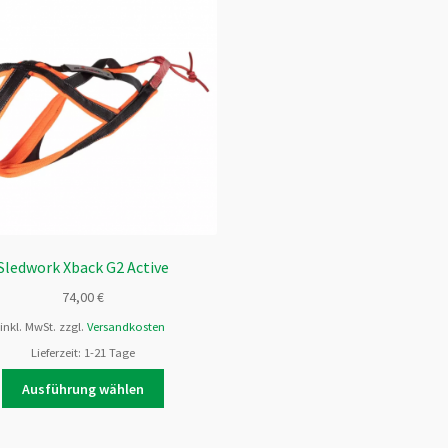
Sledwork Xback G2 Active
74,00
€
inkl. MwSt.
zzgl.
Versandkosten
Lieferzeit:
1-21 Tage
Dieses
Ausführung wählen
Produkt
weist
mehrere