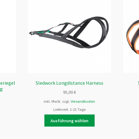
eriegel
Sledwork Longdistance Harness
ng
95,00
€
inkl. MwSt.
zzgl.
Versandkosten
Lieferzeit:
1-21 Tage
Dieses
Ausführung wählen
Produkt
weist
mehrere