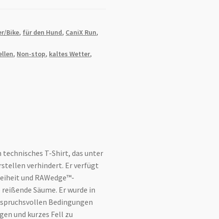
r/Bike
,
für den Hund
,
CaniX Run
,
ellen
,
Non-stop
,
kaltes Wetter
,
 technisches T-Shirt, das unter
stellen verhindert. Er verfügt
reiheit und RAWedge™-
 reißende Säume. Er wurde in
nspruchsvollen Bedingungen
gen und kurzes Fell zu