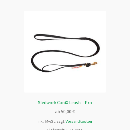
mehrere
Varianten
auf.
Die
Optionen
können
auf
der
Produktseite
gewählt
werden
Sledwork CaniX Leash – Pro
ab
50,00
€
inkl. MwSt.
zzgl.
Versandkosten