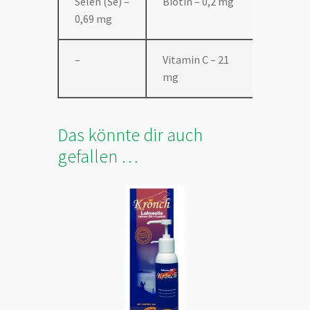
Selen (Se) –
Biotin – 0,2 mg
0,69 mg
–
Vitamin C – 21
mg
Das könnte dir auch
gefallen …