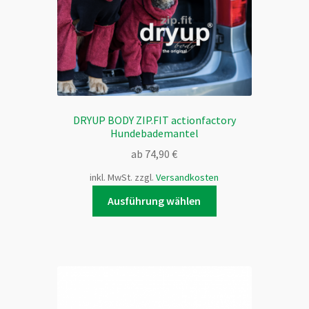
werden
DRYUP BODY ZIP.FIT actionfactory
Hundebademantel
ab
74,90
€
inkl. MwSt.
zzgl.
Versandkosten
Dieses
Ausführung wählen
Produkt
weist
mehrere
Varianten
auf.
Die