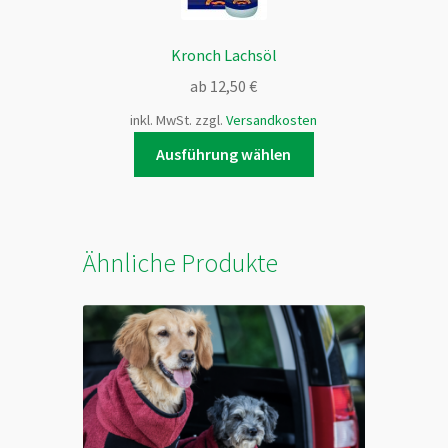
Kronch Lachsöl
ab
12,50
€
inkl. MwSt.
zzgl.
Versandkosten
Dieses
Ausführung wählen
Produkt
weist
mehrere
Varianten
Ähnliche Produkte
auf.
Die
Optionen
können
auf
der
Produktseite
gewählt