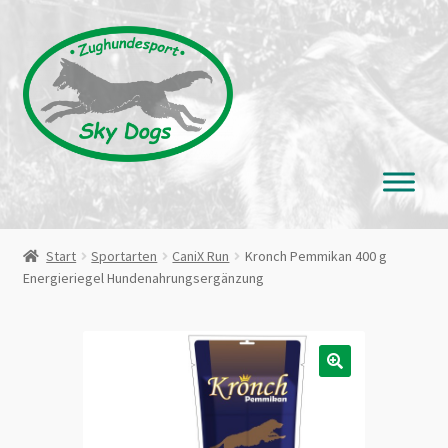
Zur
Zum
Navigation
Inhalt
springen
springen
Start
Sportarten
CaniX Run
Kronch Pemmikan 400 g
Energieriegel Hundenahrungsergänzung