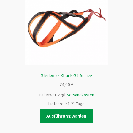
Optionen
können
auf
der
Produktseite
gewählt
werden
Sledwork Xback G2 Active
74,00
€
inkl. MwSt.
zzgl.
Versandkosten
Lieferzeit:
1-21 Tage
Dieses
Ausführung wählen
Produkt
weist