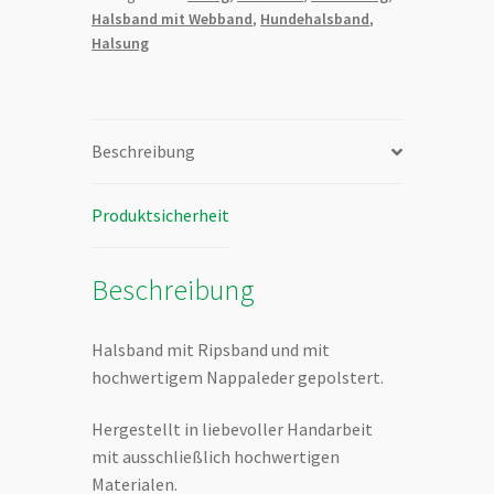
mit
Halsband mit Webband
,
Hundehalsband
,
Nappaleder
Halsung
orange
unterlegt
-
Menge
Beschreibung
Produktsicherheit
Beschreibung
Halsband mit Ripsband und mit
hochwertigem Nappaleder gepolstert.
Hergestellt in liebevoller Handarbeit
mit ausschließlich hochwertigen
Materialen.