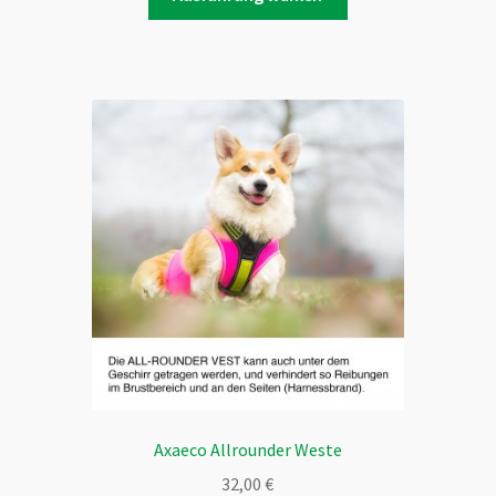
Produkt
weist
mehrere
Varianten
auf.
Die
Optionen
können
auf
der
Produktseite
gewählt
werden
Axaeco Allrounder Weste
32,00
€