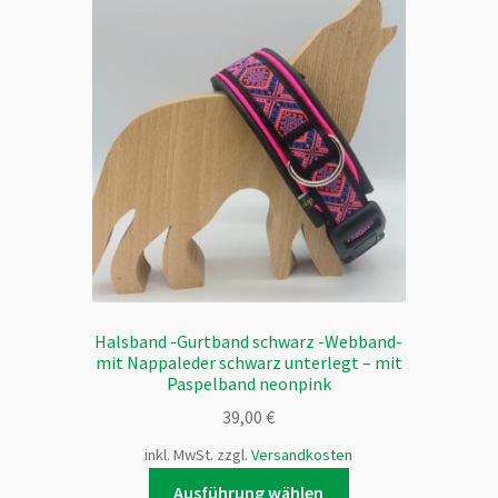
Halsband -Gurtband schwarz -Webband-
mit Nappaleder schwarz unterlegt – mit
Paspelband neonpink
39,00
€
inkl. MwSt.
zzgl.
Versandkosten
Dieses
Ausführung wählen