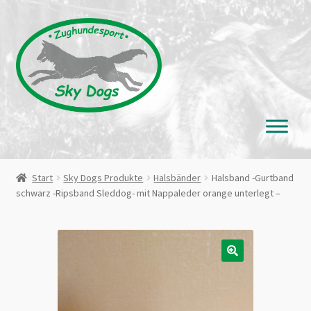
Zur
Zum
Navigation
Inhalt
springen
springen
Start
Sky Dogs Produkte
Halsbänder
Halsband -Gurtband
schwarz -Ripsband Sleddog- mit Nappaleder orange unterlegt –