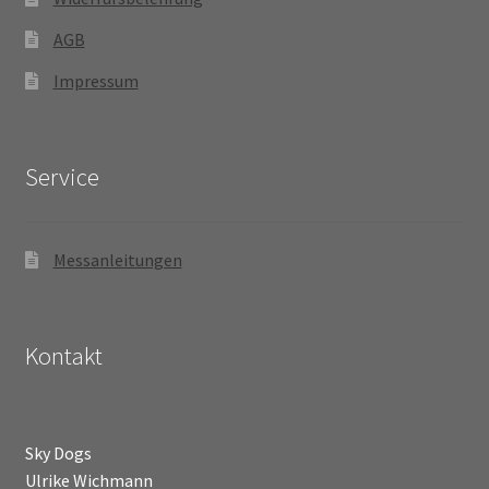
werden
AGB
Impressum
Service
Messanleitungen
Kontakt
Sky Dogs
Ulrike Wichmann