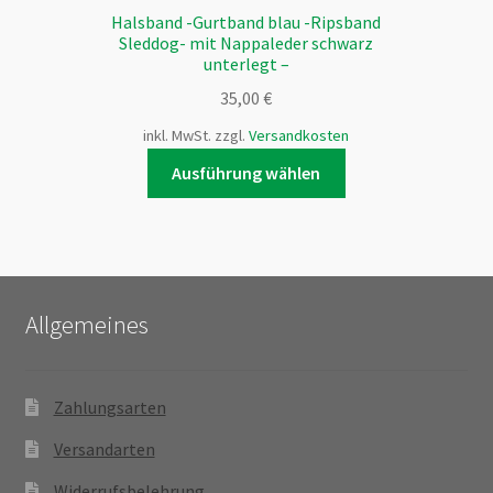
Halsband -Gurtband blau -Ripsband
Sleddog- mit Nappaleder schwarz
unterlegt –
35,00
€
inkl. MwSt.
zzgl.
Versandkosten
Dieses
Ausführung wählen
Produkt
weist
mehrere
Varianten
auf.
Allgemeines
Die
Optionen
können
Zahlungsarten
auf
der
Versandarten
Produktseite
gewählt
Widerrufsbelehrung