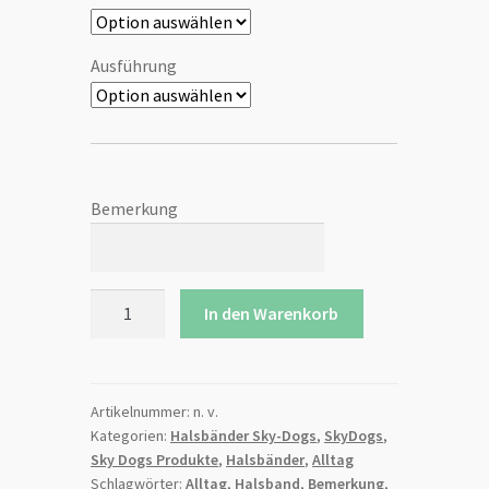
Ausführung
Bemerkung
Halsband
In den Warenkorb
-
Gurtband
schwarz
-
Artikelnummer:
n. v.
Kategorien:
Halsbänder Sky-Dogs
,
SkyDogs
,
Ripsband
Sky Dogs Produkte
,
Halsbänder
,
Alltag
Sleddog-
Schlagwörter:
Alltag
,
Halsband
,
Bemerkung
,