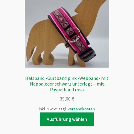
Optionen
können
auf
der
Produktseite
gewählt
werden
Halsband -Gurtband pink -Webband- mit
Nappaleder schwarz unterlegt – mit
Paspelband rosa
39,00
€
inkl. MwSt.
zzgl.
Versandkosten
Dieses
Ausführung wählen
Produkt
weist