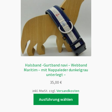
Optionen
können
auf
der
Produktseite
gewählt
werden
Halsband -Gurtband navi – Webband
Maritim – mit Nappaleder dunkelgrau
unterlegt –
35,00
€
inkl. MwSt.
zzgl.
Versandkosten
Dieses
Ausführung wählen
Produkt
weist