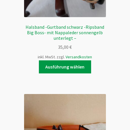
Halsband -Gurtband schwarz -Ripsband
Big Boss- mit Nappaleder sonnengelb
unterlegt –
35,00
€
inkl. MwSt.
zzgl.
Versandkosten
Dieses
Ausführung wählen
Produkt
weist
mehrere
Varianten
auf.
Die
Optionen
können
auf