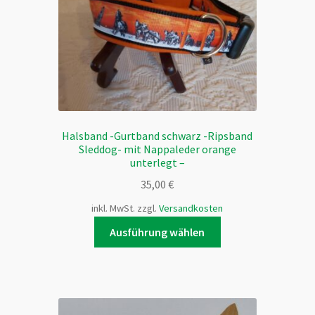
der
Produktseite
gewählt
werden
Halsband -Gurtband schwarz -Ripsband
Sleddog- mit Nappaleder orange
unterlegt –
35,00
€
inkl. MwSt.
zzgl.
Versandkosten
Dieses
Ausführung wählen
Produkt
weist
mehrere
Varianten
auf.