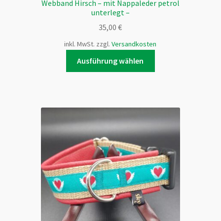
Webband Hirsch – mit Nappaleder petrol
unterlegt –
35,00
€
inkl. MwSt.
zzgl.
Versandkosten
Dieses
Ausführung wählen
Produkt
weist
mehrere
Varianten
auf.
Die
Optionen
können
auf
der
Produktseite
gewählt
werden