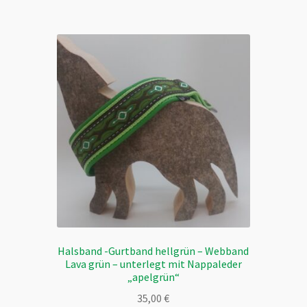
mehrere
Varianten
auf.
Die
Optionen
können
auf
der
Produktseite
gewählt
werden
Halsband -Gurtband hellgrün – Webband
Lava grün – unterlegt mit Nappaleder
„apelgrün“
35,00
€