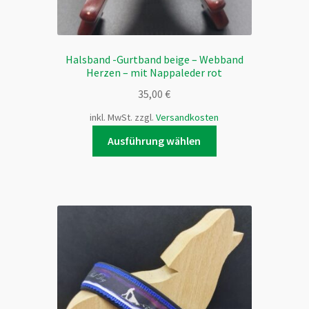
Halsband -Gurtband beige – Webband
Herzen – mit Nappaleder rot
35,00
€
inkl. MwSt.
zzgl.
Versandkosten
Dieses
Ausführung wählen
Produkt
weist
mehrere
Varianten
auf.
Die
Optionen
können
auf
der