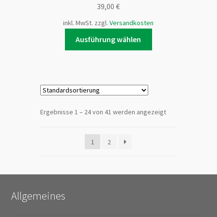
39,00
€
inkl. MwSt.
zzgl.
Versandkosten
Dieses
Ausführung wählen
Produkt
weist
mehrere
Varianten
auf.
Die
Ergebnisse 1 – 24 von 41 werden angezeigt
Optionen
können
1
2
auf
der
Produktseite
gewählt
werden
Allgemeines