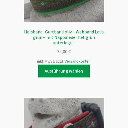
werden
Halsband -Gurtband oliv – Webband Lava
grün – mit Nappaleder hellgrün
unterlegt –
35,00
€
inkl. MwSt.
zzgl.
Versandkosten
Dieses
Ausführung wählen
Produkt
weist
mehrere
Varianten
auf.
Die
Optionen
können