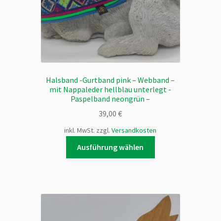
Produktseite
gewählt
werden
Halsband -Gurtband pink – Webband –
mit Nappaleder hellblau unterlegt -
Paspelband neongrün –
39,00
€
inkl. MwSt.
zzgl.
Versandkosten
Dieses
Ausführung wählen
Produkt
weist
mehrere
Varianten
auf.
Die