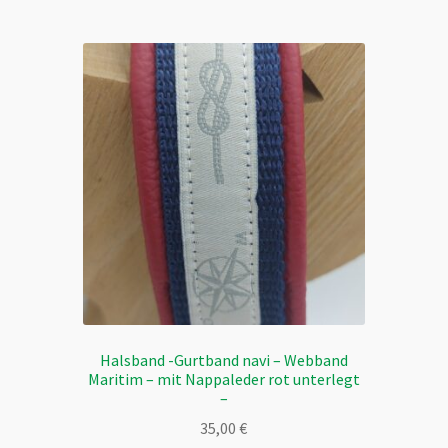
mehrere
Varianten
auf.
Die
Optionen
können
auf
der
Produktseite
gewählt
werden
Halsband -Gurtband navi – Webband
Maritim – mit Nappaleder rot unterlegt
–
35,00
€