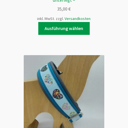
unterlegt –
35,00
€
inkl. MwSt.
zzgl.
Versandkosten
Dieses
Ausführung wählen
Produkt
weist
mehrere
Varianten
auf.
Die
Optionen
können
auf
der
Produktseite
gewählt
werden