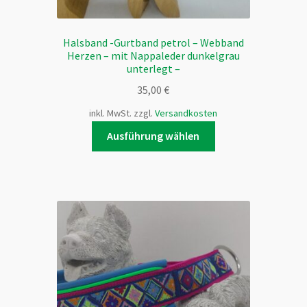
Halsband -Gurtband petrol – Webband
Herzen – mit Nappaleder dunkelgrau
unterlegt –
35,00
€
inkl. MwSt.
zzgl.
Versandkosten
Dieses
Ausführung wählen
Produkt
weist
mehrere
Varianten
auf.
Die
Optionen
können
auf
der