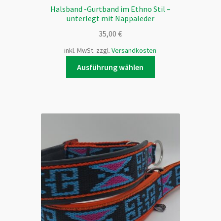
Halsband -Gurtband im Ethno Stil –
unterlegt mit Nappaleder
35,00
€
inkl. MwSt.
zzgl.
Versandkosten
Dieses
Ausführung wählen
Produkt
weist
mehrere
Varianten
auf.
Die
Optionen
können
auf
der
Produktseite
gewählt