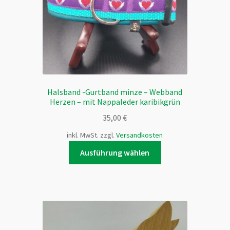
der
Produktseite
gewählt
werden
Halsband -Gurtband minze – Webband
Herzen – mit Nappaleder karibikgrün
35,00
€
inkl. MwSt.
zzgl.
Versandkosten
Dieses
Ausführung wählen
Produkt
weist
mehrere
Varianten
auf.
Die