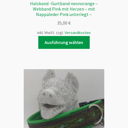
Halsband -Gurtband neonorange –
Webband Pink mit Herzen – mit
Nappaleder Pink unterlegt –
35,00
€
inkl. MwSt.
zzgl.
Versandkosten
Dieses
Ausführung wählen
Produkt
weist
mehrere
Varianten
auf.
Die
Optionen
können
auf
der
Produktseite
gewählt