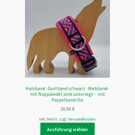
Die
Optionen
können
auf
der
Produktseite
gewählt
werden
Halsband -Gurtband schwarz -Webband-
mit Nappaleder pink unterlegt – mit
Paspelband lila
39,00
€
inkl. MwSt.
zzgl.
Versandkosten
Dieses
Ausführung wählen
Produkt