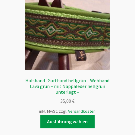
Optionen
können
auf
der
Produktseite
gewählt
werden
Halsband -Gurtband hellgrün – Webband
Lava grün – mit Nappaleder hellgrün
unterlegt –
35,00
€
inkl. MwSt.
zzgl.
Versandkosten
Dieses
Ausführung wählen
Produkt
weist