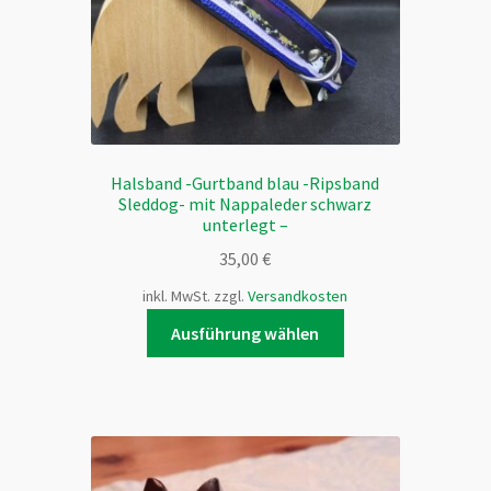
Produktseite
gewählt
werden
Halsband -Gurtband blau -Ripsband
Sleddog- mit Nappaleder schwarz
unterlegt –
35,00
€
inkl. MwSt.
zzgl.
Versandkosten
Dieses
Ausführung wählen
Produkt
weist
mehrere
Varianten
auf.
Die