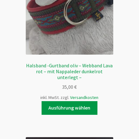
auf
der
Produktseite
gewählt
werden
Halsband -Gurtband oliv – Webband Lava
rot – mit Nappaleder dunkelrot
unterlegt –
35,00
€
inkl. MwSt.
zzgl.
Versandkosten
Dieses
Ausführung wählen
Produkt
weist
mehrere
Varianten