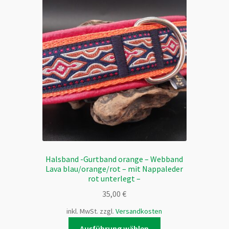
auf.
Die
Optionen
können
auf
der
Produktseite
gewählt
werden
Halsband -Gurtband orange – Webband
Lava blau/orange/rot – mit Nappaleder
rot unterlegt –
35,00
€
inkl. MwSt.
zzgl.
Versandkosten
Dieses
Ausführung wählen