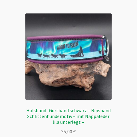
mehrere
Varianten
auf.
Die
Optionen
können
auf
der
Produktseite
gewählt
werden
Halsband -Gurtband schwarz – Ripsband
Schlittenhundemotiv – mit Nappaleder
lila unterlegt –
35,00
€