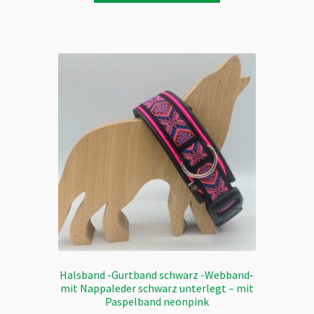
weist
mehrere
Varianten
auf.
Die
Optionen
können
auf
der
Produktseite
gewählt
werden
Halsband -Gurtband schwarz -Webband-
mit Nappaleder schwarz unterlegt – mit
Paspelband neonpink