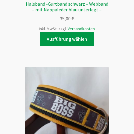
Halsband -Gurtband schwarz – Webband
– mit Nappaleder blau unterlegt –
35,00
€
inkl. MwSt.
zzgl.
Versandkosten
Dieses
Ausführung wählen
Produkt
weist
mehrere
Varianten
auf.
Die
Optionen
können
auf
der
Produktseite
gewählt
werden