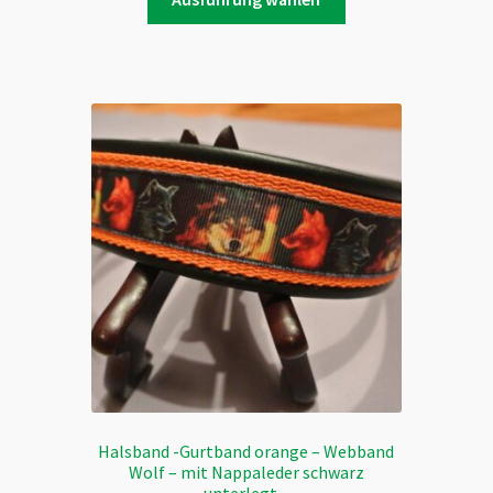
Produkt
weist
mehrere
Varianten
auf.
Die
Optionen
können
auf
der
Produktseite
gewählt
werden
Halsband -Gurtband orange – Webband
Wolf – mit Nappaleder schwarz