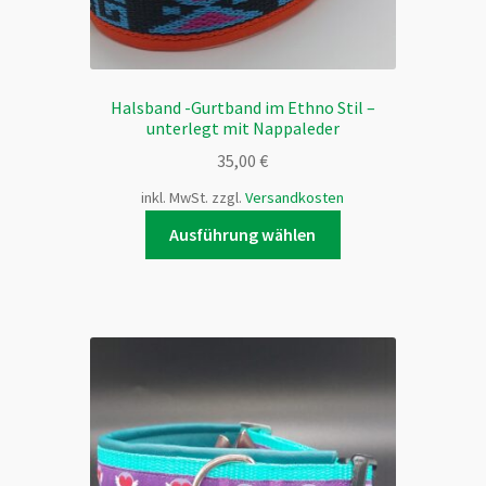
werden
Halsband -Gurtband im Ethno Stil –
unterlegt mit Nappaleder
35,00
€
inkl. MwSt.
zzgl.
Versandkosten
Dieses
Ausführung wählen
Produkt
weist
mehrere
Varianten
auf.
Die
Optionen
können
auf