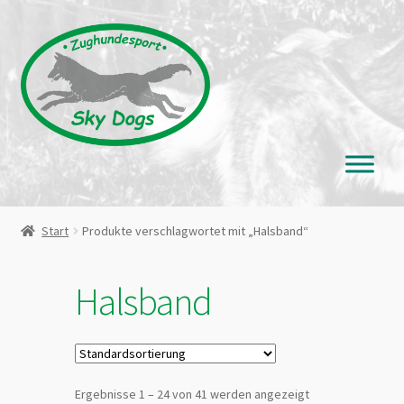
Zur
Zum
Navigation
Inhalt
springen
springen
Start
Produkte verschlagwortet mit „Halsband“
Halsband
Ergebnisse 1 – 24 von 41 werden angezeigt