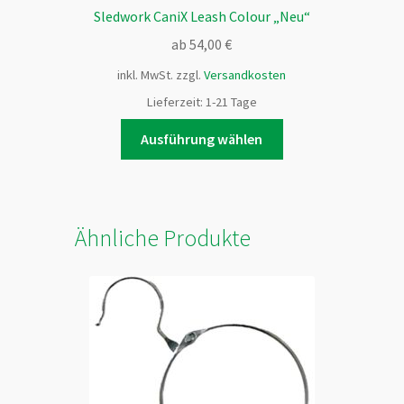
Sledwork CaniX Leash Colour „Neu“
ab
54,00
€
inkl. MwSt.
zzgl.
Versandkosten
Lieferzeit:
1-21 Tage
Dieses
Ausführung wählen
Produkt
weist
mehrere
Varianten
Ähnliche Produkte
auf.
Die
Optionen
können
auf
der
Produktseite
gewählt