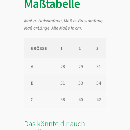
Maßtabelle
Maß a=Halsumfang, Maß b=Brustumfang,
Maß c=Länge
.
Alle Maße in cm.
GRÖSSE
1
2
3
4
A
28
29
31
33
B
51
53
54
56
C
38
40
42
44
Das könnte dir auch