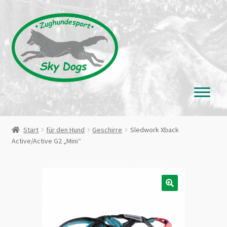
Zur
Zum
Navigation
Inhalt
springen
springen
Start
für den Hund
Geschirre
Sledwork Xback
Active/Active G2 „Mini“