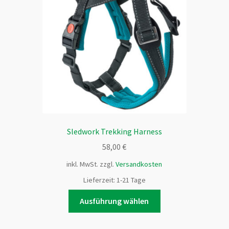
Optionen
können
auf
der
Produktseite
gewählt
werden
Sledwork Trekking Harness
58,00
€
inkl. MwSt.
zzgl.
Versandkosten
Lieferzeit:
1-21 Tage
Dieses
Ausführung wählen
Produkt
weist