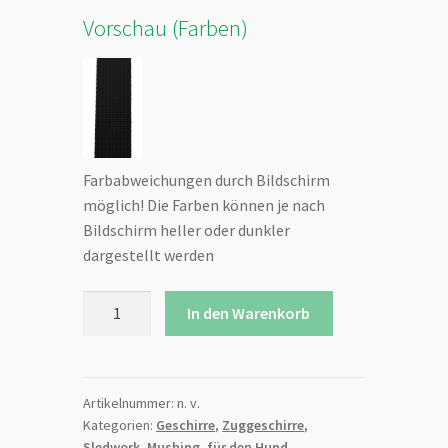
Vorschau (Farben)
Farbabweichungen durch Bildschirm
möglich! Die Farben können je nach
Bildschirm heller oder dunkler
dargestellt werden
Sledwork
In den Warenkorb
Xback
Active/Active
G2
"Mini"
Artikelnummer:
n. v.
Kategorien:
Geschirre
,
Zuggeschirre
,
Menge
Sledwork
,
Mushing
,
für den Hund
,