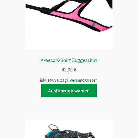
Axaeco X-Shirt Zuggeschirr
43,00
€
inkl. MwSt.
zzgl.
Versandkosten
Dieses
Ausführung wählen
Produkt
weist
mehrere
Varianten
auf.
Die