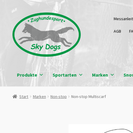
Zur
Zum
Messanlei
Navigation
Inhalt
springen
springen
AGB
F
Produkte
Sportarten
Marken
Sno
Start
Marken
Non-stop
Non-stop Multiscarf