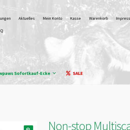
tungen
Aktuelles
Mein Konto
Kasse
Warenkorb
Impres
AQ
wpaws Sofortkauf-Ecke
SALE
Non-stop Multisca