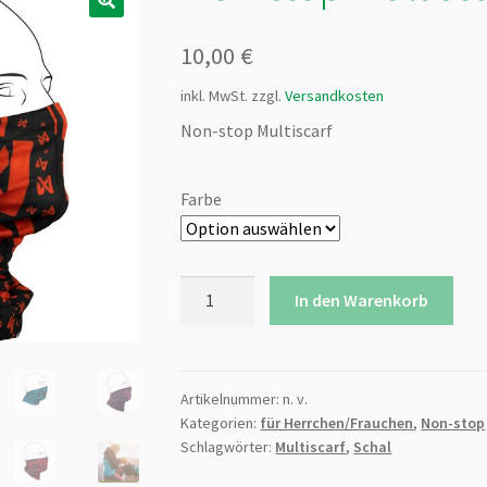
10,00
€
inkl. MwSt.
zzgl.
Versandkosten
Non-stop Multiscarf
Farbe
Non-
In den Warenkorb
stop
Multiscarf
Menge
Artikelnummer:
n. v.
Kategorien:
für Herrchen/Frauchen
,
Non-stop
Schlagwörter:
Multiscarf
,
Schal