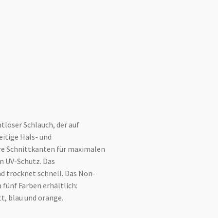
tloser Schlauch, der auf
eitige Hals- und
re Schnittkanten für maximalen
n UV-Schutz. Das
d trocknet schnell. Das Non-
 fünf Farben erhältlich:
tt, blau und orange.