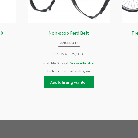
.0
Non-stop Ferd Belt
Tr
ANGEBOT!
94,95
€
75,95
€
Dieses
inkl. MwSt.
zzgl.
Versandkosten
Produkt
weist
Lieferzeit:
sofort verfügbar
mehrere
Dieses
Ausführung wählen
Varianten
Produkt
auf.
weist
Die
mehrere
Optionen
Varianten
können
auf.
auf
Die
der
Optionen
Produktseite
können