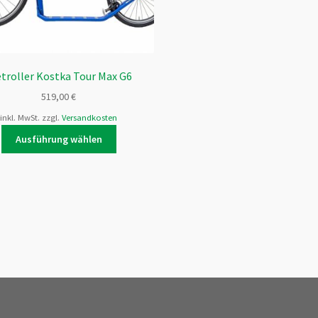
etroller Kostka Tour Max G6
519,00
€
inkl. MwSt.
zzgl.
Versandkosten
Dieses
Ausführung wählen
Produkt
weist
mehrere
Varianten
auf.
Die
Optionen
können
auf
der
Produktseite