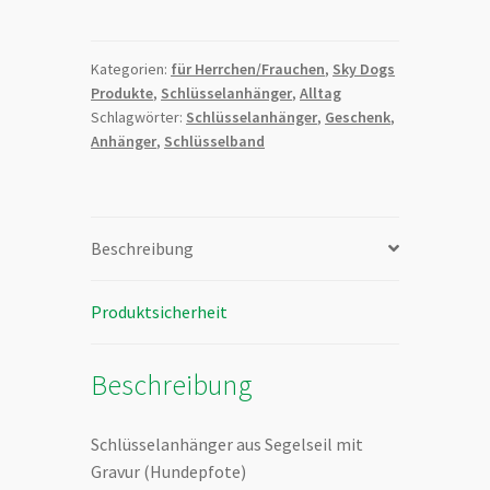
Segeltau
mit
silbener
Kategorien:
für Herrchen/Frauchen
,
Sky Dogs
Produkte
,
Schlüsselanhänger
,
Alltag
Endkappe
Schlagwörter:
Schlüsselanhänger
,
Geschenk
,
und
Anhänger
,
Schlüsselband
Gravur
(Hundepfote)
Menge
Beschreibung
Produktsicherheit
Beschreibung
Schlüsselanhänger aus Segelseil mit
Gravur (Hundepfote)