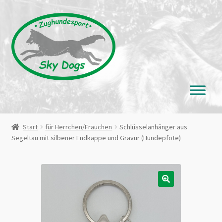
Zur
Zum
Navigation
Inhalt
springen
springen
Start
für Herrchen/Frauchen
Schlüsselanhänger aus
Segeltau mit silbener Endkappe und Gravur (Hundepfote)