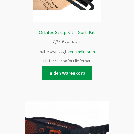
Produktseite
gewählt
werden
Orbiloc Strap Kit – Gurt-Kit
7,25
€
inkl. MwSt.
inkl. MwSt.
zzgl.
Versandkosten
Lieferzeit:
sofort lieferbar
In den Warenkorb