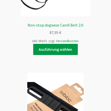
Non-stop dogwear CaniX Belt 2.0
87,95
€
inkl. MwSt.
zzgl.
Versandkosten
Dieses
Ausführung wählen
Produkt
weist
mehrere
Varianten
auf.
Die
Optionen
können
auf
der