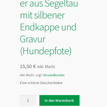
er aus Segeltau
mit silbener
Endkappe und
Gravur
(Hundepfote)
15,50
€
inkl. MwSt.
inkl. MwSt.
zzgl.
Versandkosten
Eine schöne Geschenkidee
Schlüsselanhänger
In den Warenkorb
aus