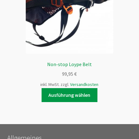
Non-stop Loype Belt
99,95
€
inkl. MwSt.
zzgl.
Versandkosten
Dieses
Ausführung wählen
Produkt
weist
mehrere
Varianten
auf.
Allgemeines
Die