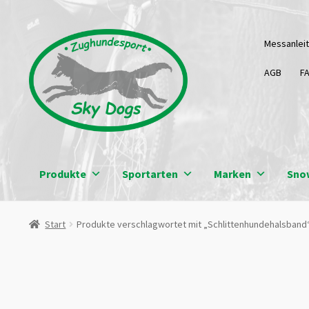
Zur
Zum
Messanlei
Navigation
Inhalt
springen
springen
AGB
F
Produkte
Sportarten
Marken
Sno
Start
Produkte verschlagwortet mit „Schlittenhundehalsband