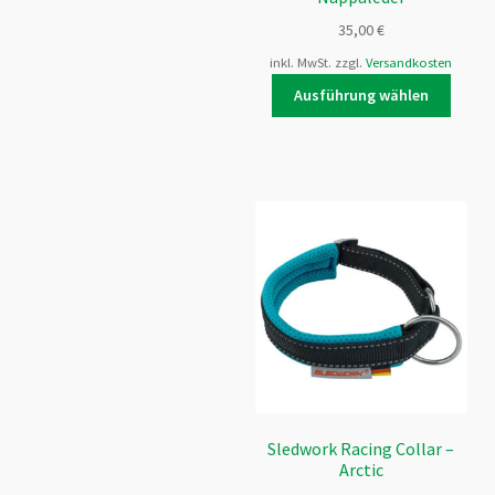
35,00
€
inkl. MwSt.
zzgl.
Versandkosten
Dieses
Ausführung wählen
Produk
weist
mehre
Varian
auf.
Die
Optio
könne
auf
der
Produk
gewähl
werde
Sledwork Racing Collar –
Arctic