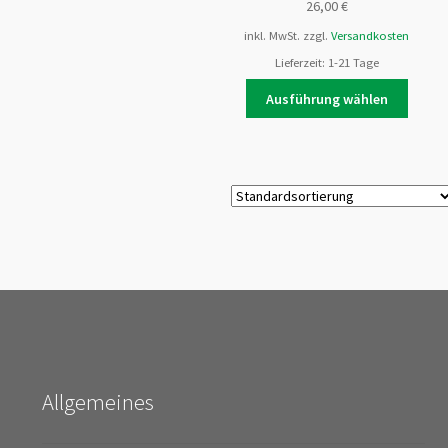
26,00
€
inkl. MwSt.
zzgl.
Versandkosten
Lieferzeit:
1-21 Tage
Dieses
Ausführung wählen
Produk
weist
mehre
Varian
auf.
Die
Optio
könne
auf
der
Produk
gewähl
werde
Allgemeines