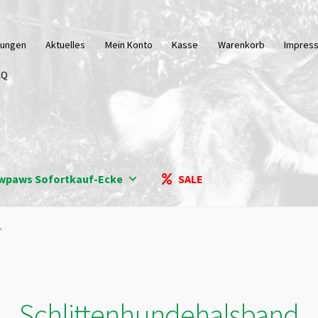
tungen
Aktuelles
Mein Konto
Kasse
Warenkorb
Impres
AQ
wpaws Sofortkauf-Ecke
SALE
“
Schlittenhundehalsband