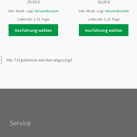
29,00
€
26,00
€
inkl. MwSt.
zzgl.
Versandkosten
inkl. MwSt.
zzgl.
Versandkosten
Lieferzeit:
1-21 Tage
Lieferzeit:
1-21 Tage
Dieses
Dies
Ausführung wählen
Ausführung wählen
t
Produkt
Prod
weist
weis
re
mehrere
meh
ten
Varianten
Vari
Alle 7 Ergebnisse werden angezeigt
auf.
auf.
Die
Die
nen
Optionen
Opti
n
können
kön
auf
auf
der
der
tseite
Produktseite
Prod
t
gewählt
gewä
n
werden
wer
Service