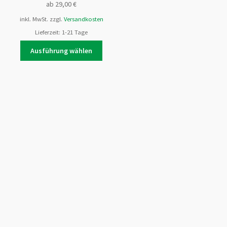
ab
29,00
€
inkl. MwSt.
zzgl.
Versandkosten
Lieferzeit:
1-21 Tage
es
Dieses
Ausführung wählen
ukt
Produkt
t
weist
rere
mehrere
anten
Varianten
auf.
Die
onen
Optionen
nen
können
auf
der
uktseite
Produktseite
hlt
gewählt
den
werden