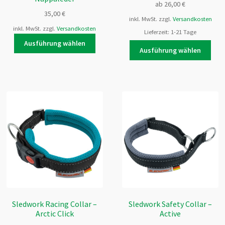
ab
26,00
€
35,00
€
inkl. MwSt.
zzgl.
Versandkosten
inkl. MwSt.
zzgl.
Versandkosten
Lieferzeit:
1-21 Tage
Dieses
Ausführung wählen
Dies
t
Produkt
Ausführung wählen
Prod
weist
weis
re
mehrere
meh
ten
Varianten
Vari
auf.
auf.
Die
Die
nen
Optionen
Opti
n
können
kön
auf
auf
der
der
tseite
Produktseite
Prod
t
gewählt
gewä
n
werden
wer
Sledwork Racing Collar –
Sledwork Safety Collar –
Arctic Click
Active