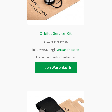
der
Produktseite
gewählt
werden
Orbiloc Service-Kit
7,25
€
inkl. MwSt.
inkl. MwSt.
zzgl.
Versandkosten
Lieferzeit:
sofort lieferbar
In den Warenkorb