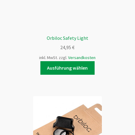
Orbiloc Safety Light
24,95
€
inkl. MwSt.
zzgl.
Versandkosten
Dieses
Ausführung wählen
Produkt
weist
mehrere
Varianten
auf.
Die
Optionen
können
auf