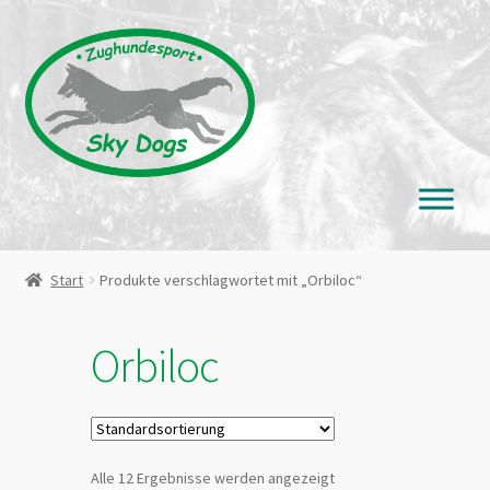
Zur
Zum
Navigation
Inhalt
springen
springen
Start
Produkte verschlagwortet mit „Orbiloc“
Orbiloc
Alle 12 Ergebnisse werden angezeigt