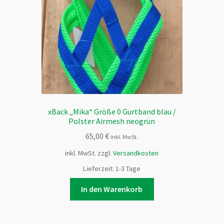
xBack „Mika“ Größe 0 Gurtband blau /
Polster Airmesh neogrün
65,00
€
inkl. MwSt.
inkl. MwSt.
zzgl.
Versandkosten
Lieferzeit:
1-3 Tage
In den Warenkorb