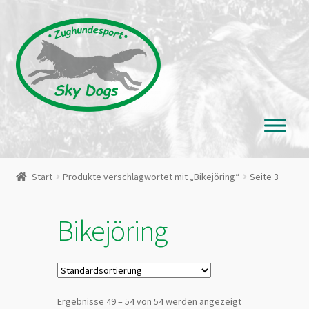
Zur
Zum
Navigation
Inhalt
springen
springen
Start
Produkte verschlagwortet mit „Bikejöring“
Seite 3
Bikejöring
Ergebnisse 49 – 54 von 54 werden angezeigt