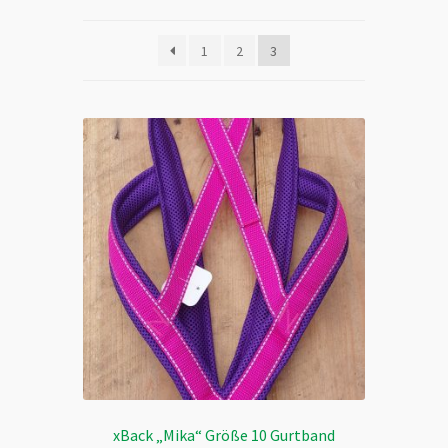
1
2
3
xBack „Mika“ Größe 10 Gurtband